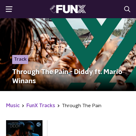
Track
Through The Pain - Diddy ft. Mario
Winans
Music
FunX Tracks
Through The Pain