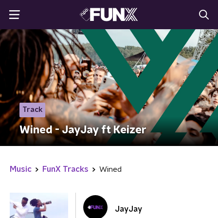
Track
Wined - JayJay ft Keizer
Music
FunX Tracks
Wined
JayJay