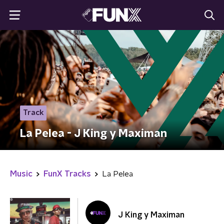
Track
La Pelea - J King y Maximan
Music
FunX Tracks
La Pelea
J King y Maximan