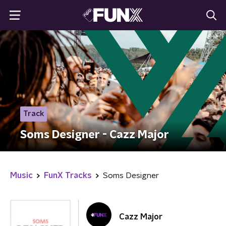
Track
Soms Designer - Cazz Major
Music
FunX Tracks
Soms Designer
Cazz Major