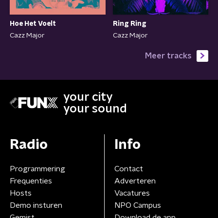
Hoe Het Voelt
Ring Ring
Cazz Major
Cazz Major
Meer tracks
your city
your sound
Radio
Info
Programmering
Contact
Frequenties
Adverteren
Hosts
Vacatures
Demo insturen
NPO Campus
Gemist
Download de app