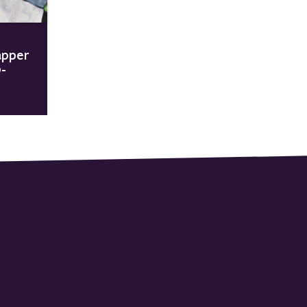
apper
-