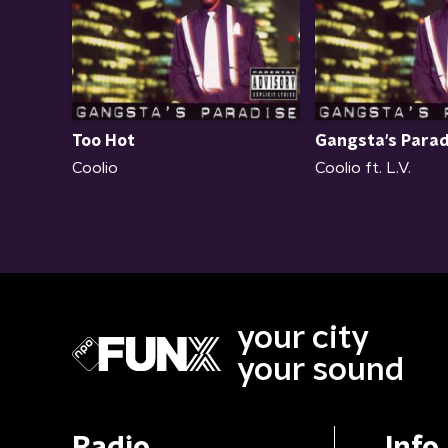
Too Hot
Gangsta's Parad
Coolio
Coolio ft. L.V.
your city
your sound
Radio
Info