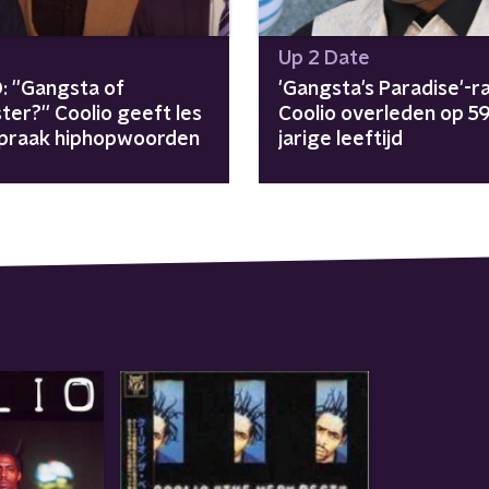
Up 2 Date
: ''Gangsta of
'Gangsta's Paradise'-r
er?'' Coolio geeft les
Coolio overleden op 59
tspraak hiphopwoorden
jarige leeftijd