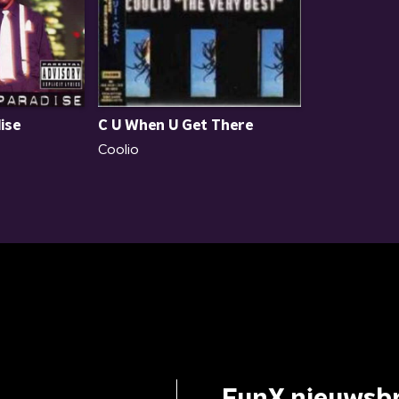
ise
C U When U Get There
Coolio
FunX nieuwsbr