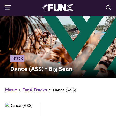
Track
Dance (A$$) - Big Sean
Music
FunX Tracks
Dance (A$$)