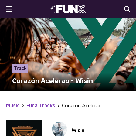
Track
Corazón Acelerao - Wisin
Music
FunX Tracks
Corazón Acelerao
Wisin