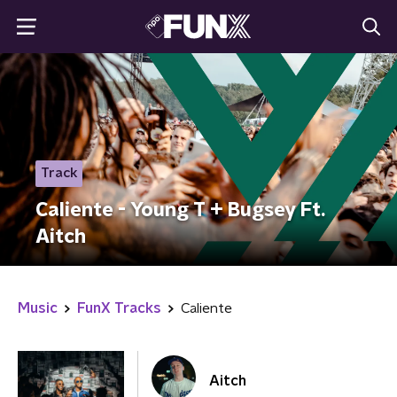
Track
Caliente - Young T + Bugsey Ft.
Aitch
Music
FunX Tracks
Caliente
Aitch