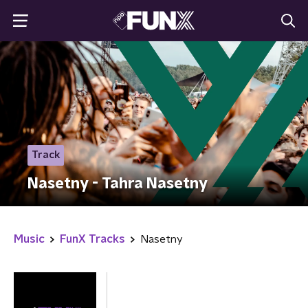
Track
Nasetny - Tahra Nasetny
Music
FunX Tracks
Nasetny