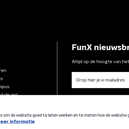
FunX nieuwsbr
Altijd op de hoogte van he
ren
es
mpus
d de app