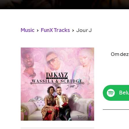
Music
FunX Tracks
Jour J
Om deze
Belu