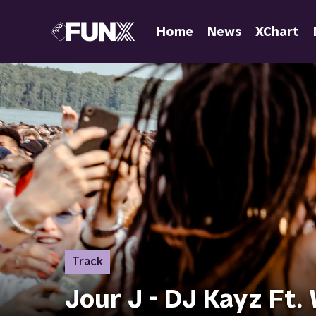
Home
News
XChart
Track
Jour J - DJ Kayz Ft. 