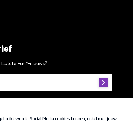
ief
t laatste FunX-nieuws?
Cookiebeleid