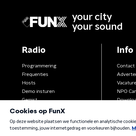
your city
your sound
Radio
Info
Programmering
Contact
Frequenties
Adverte
Hosts
Vacatur
Demo insturen
NPO Ca
Gemist
Downloa
Algemene voorwaarden
Privacybeleid