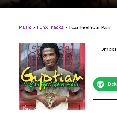
Music
FunX Tracks
I Can Feel Your Pain
Om deze
Belu