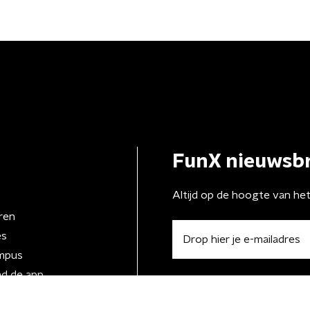
FunX nieuwsbr
Altijd op de hoogte van he
ren
es
mpus
d de app