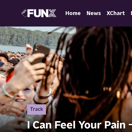
Home
News
XChart
Track
I Can Feel Your Pain 