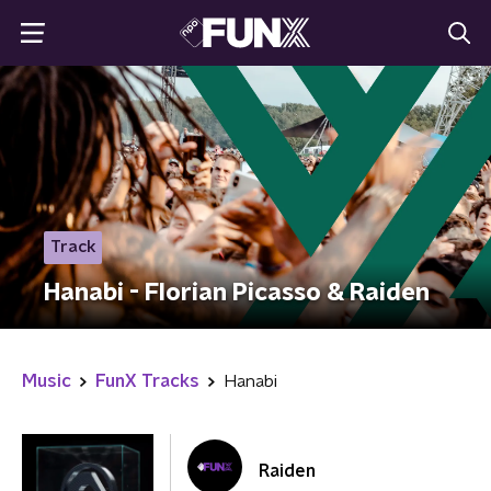
Track
Hanabi - Florian Picasso & Raiden
Music
FunX Tracks
Hanabi
Raiden