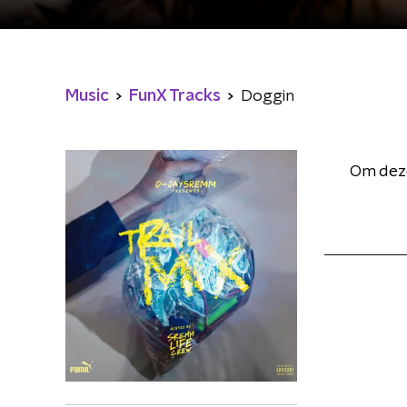
Music
FunX Tracks
Doggin
Om deze