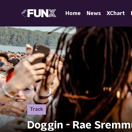
Home
News
XChart
Track
Doggin - Rae Sremmu