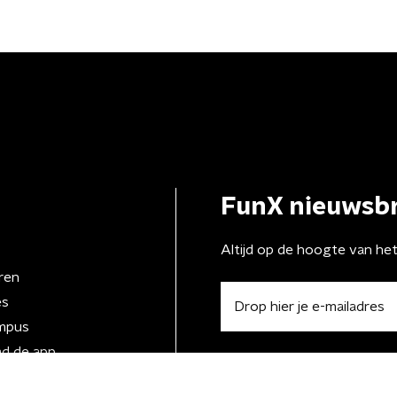
FunX nieuwsbr
Altijd op de hoogte van he
ren
es
mpus
d de app