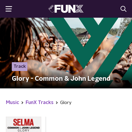
Track
Glory - Common & John Legend
Music
FunX Tracks
Glory