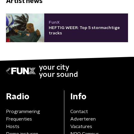
Artist news
FunX
HEFTIG WEER: Top 5 stormachtige
tracks
your city
your sound
Radio
Info
Programmering
Contact
Frequenties
Adverteren
Hosts
Vacatures
Demo insturen
NPO Campus