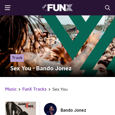
Track
Sex You - Bando Jonez
Music
FunX Tracks
Sex You
Bando Jonez