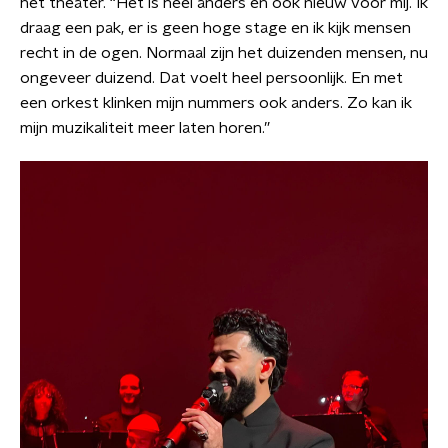
het theater. “Het is heel anders en ook nieuw voor mij. Ik
draag een pak, er is geen hoge stage en ik kijk mensen
recht in de ogen. Normaal zijn het duizenden mensen, nu
ongeveer duizend. Dat voelt heel persoonlijk. En met
een orkest klinken mijn nummers ook anders. Zo kan ik
mijn muzikaliteit meer laten horen.”