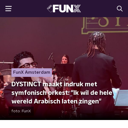
FunX Amsterdam
DYSTINCT maakt indruk met
symfonisch orkest: "Ik wil de hele
wereld Arabisch laten zingen"
foto:
FunX