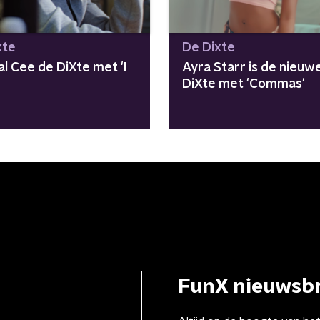
xte
De Dixte
l Cee de DiXte met 'I
Ayra Starr is de nieuw
DiXte met 'Commas'
FunX nieuwsbr