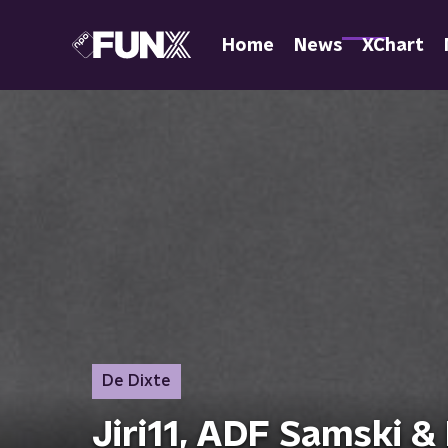
Home
News
XChart
De Dixte
Jiri11, ADF Samski &