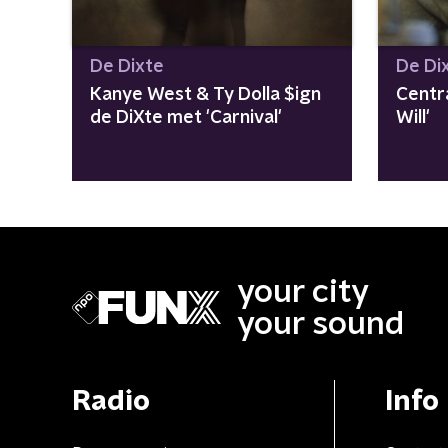
De Dixte
De Di
Kanye West & Ty Dolla $ign
Centra
de DiXte met 'Carnival'
Will'
your city
your sound
Radio
Info