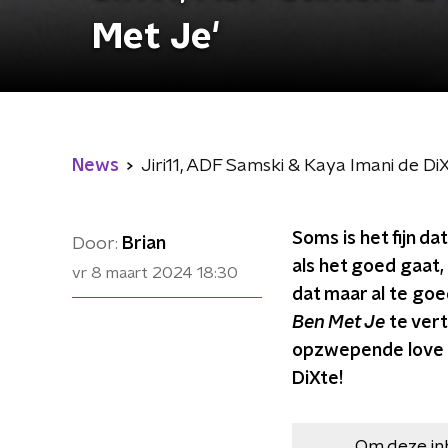
Met Je'
News
Jiri11, ADF Samski & Kaya Imani de Di
Soms is het fijn da
Door:
Brian
als het goed gaat, 
vr 8 maart 2024
18:30
dat maar al te goe
Ben Met Je
te verte
opzwepende love 
DiXte!
Om deze in