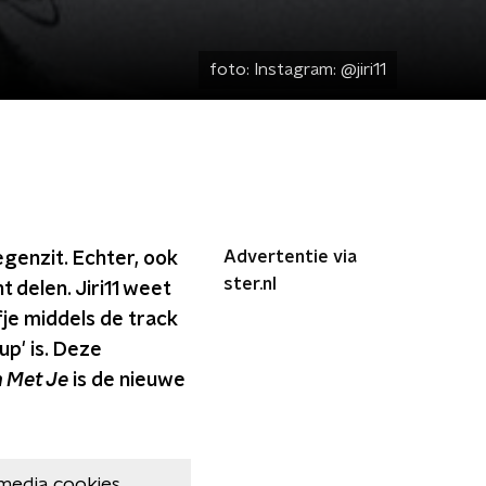
foto:
Instagram: @jiri11
Advertentie via
egenzit. Echter, ook
ster.nl
t delen. Jiri11 weet
fje middels de track
up' is. Deze
 Met Je
is de nieuwe
media cookies.