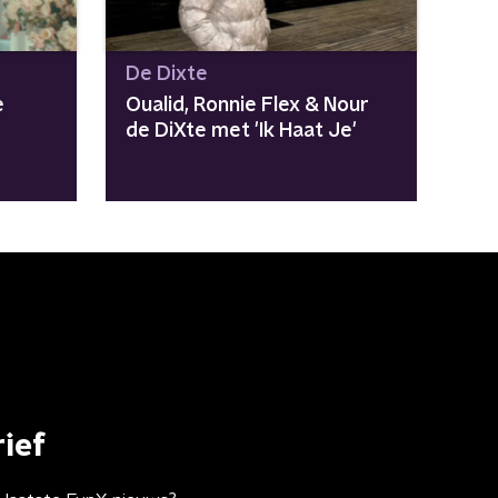
De Dixte
e
Oualid, Ronnie Flex & Nour
de DiXte met 'Ik Haat Je'
ief