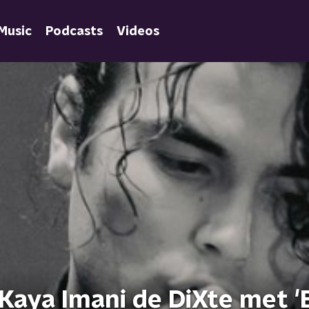
Music
Podcasts
Videos
 Kaya Imani de DiXte met 