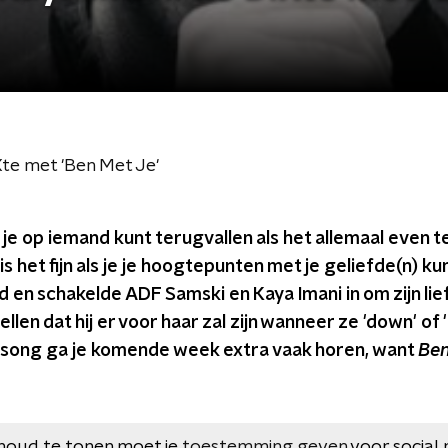
Xte met 'Ben Met Je'
t je op iemand kunt terugvallen als het allemaal even t
is het fijn als je je hoogtepunten met je geliefde(n) kun
d en schakelde ADF Samski en Kaya Imani in om zijn lie
llen dat hij er voor haar zal zijn wanneer ze 'down' of '
song ga je komende week extra vaak horen, want
Ben
houd te tonen moet je
toestemming geven
voor social 