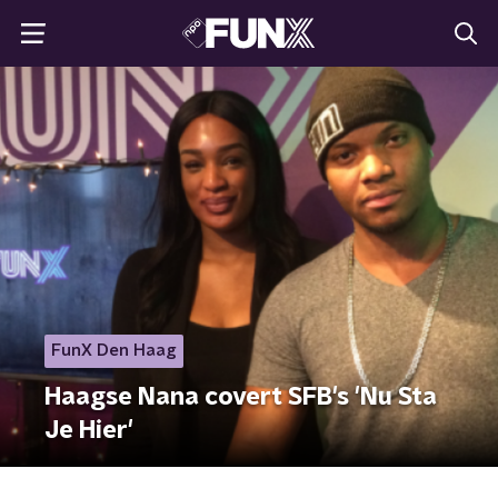
FunX Den Haag
Haagse Nana covert SFB's 'Nu Sta
Je Hier'