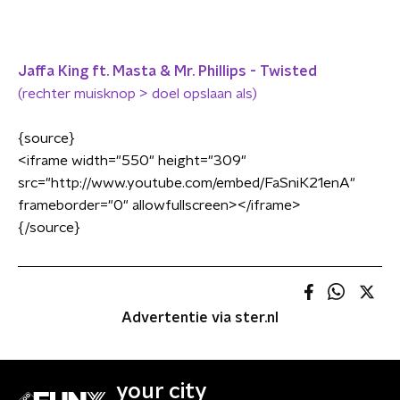
Jaffa King ft. Masta & Mr. Phillips - Twisted
(rechter muisknop > doel opslaan als)
{source}
<
iframe width="550" height="309"
src="http://www.youtube.com/embed/FaSniK21enA"
frameborder="0" allowfullscreen
>
<
/iframe
>
{/source}
Advertentie via ster.nl
your city