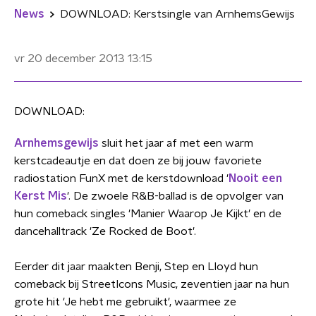
News
DOWNLOAD: Kerstsingle van ArnhemsGewijs
vr 20 december 2013
13:15
DOWNLOAD:
Arnhemsgewijs
sluit het jaar af met een warm
kerstcadeautje en dat doen ze bij jouw favoriete
radiostation FunX met de kerstdownload '
Nooit een
Kerst Mis
'. De zwoele R&B-ballad is de opvolger van
hun comeback singles 'Manier Waarop Je Kijkt' en de
dancehalltrack 'Ze Rocked de Boot'.
Eerder dit jaar maakten Benji, Step en Lloyd hun
comeback bij StreetIcons Music, zeventien jaar na hun
grote hit 'Je hebt me gebruikt', waarmee ze