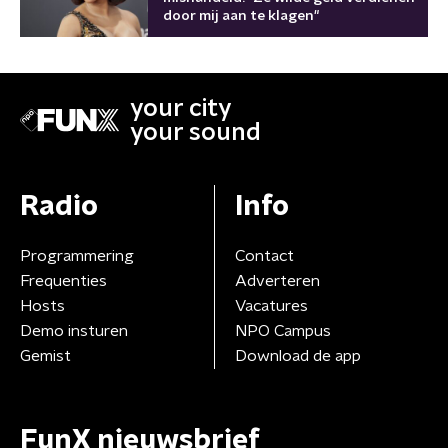
door mij aan te klagen"
your city
your sound
Radio
Info
Programmering
Contact
Frequenties
Adverteren
Hosts
Vacatures
Demo insturen
NPO Campus
Gemist
Download de app
FunX nieuwsbrief