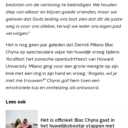
besloten om de verloving te beëindigen. We houden
diep van elkaar en blijven goede vrienden, maar we
geloven dat Gods leiding ons laat zien dat dit de juiste
weg is voor ons allebei, terwijl we ieder ons eigen pad
vervolgen."
Het is nog geen jaar geleden dat Derrick Milano Blac
Chyna op spectaculaire wijze ten huwelijk vroeg tijdens
Yardfest
:
het iconische openluchtfeest van Howard
University. Milano ging voor een grote menigte op zijn
knie met een ring in zijn hand en vroeg:
"Angela, wil je
met me trouwen?"
Chyna gaf hem toen een
emotionele kus en omhelzing als antwoord.
Lees ook
Het is officieel: Blac Chyna gaat in
het huwelijksbootje stappen met