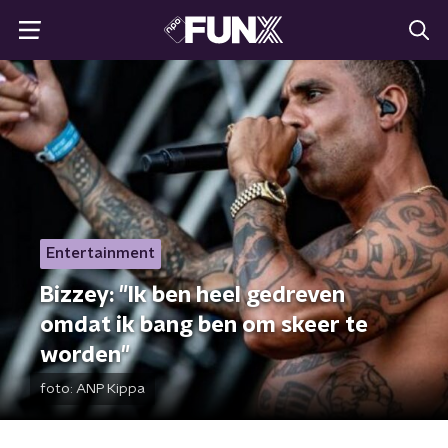
Entertainment
Bizzey: "Ik ben heel gedreven
omdat ik bang ben om skeer te
worden"
foto:
ANP Kippa