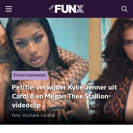
Entertainment
Petitie: verwijder Kylie Jenner uit
Cardi B en Megan Thee Stallion-
videoclip
foto:
YouTube: Cardi B