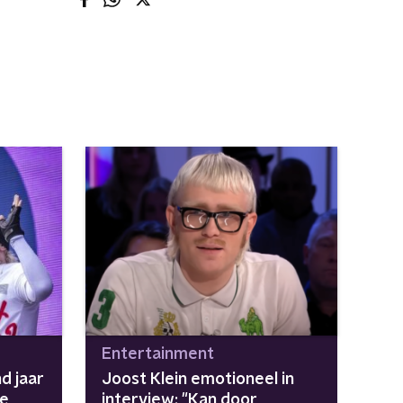
Entertainment
d jaar
Joost Klein emotioneel in
ie
interview: "Kan door