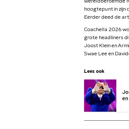
wereldberoemde Ned
hoogtepunt in zijn 
Eerder deed de art
Coachella 2026 wo
grote headliners di
Joost Klein en Arm
Swae Lee en Davido
Lees ook
Jo
en