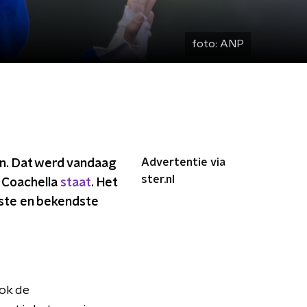
foto:
ANP
Advertentie via
en. Dat werd vandaag
ster.nl
p Coachella
staat
. Het
ste en bekendste
ook de