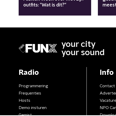
outfits: "Wat is dit?"
mees
Neder
your city
your sound
Radio
Info
Programmering
Contact
Frequenties
Adverte
Hosts
Vacatur
Demo insturen
NPO Ca
Gemist
Downloa