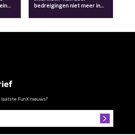
ein
bedreigingen niet meer in
park lopen"
ief
t laatste FunX-nieuws?