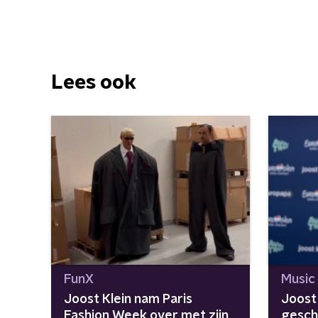
Lees ook
FunX
Music
Joost Klein nam Paris
Joost 
Fashion Week over met zijn
gesch