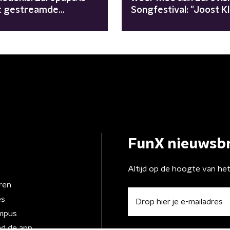
t gestreamde
Songfestival: "Joost Kl
landstalige track ooit
wees aanbod af"
FunX nieuwsbr
Altijd op de hoogte van he
ren
es
mpus
d de app