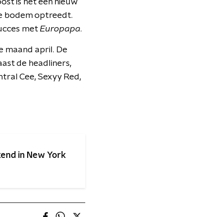
st is het een nieuw
nse bodem optreedt.
succes met
Europapa
.
 maand april. De
aast de headliners,
ntral Cee, Sexyy Red,
kend in New York