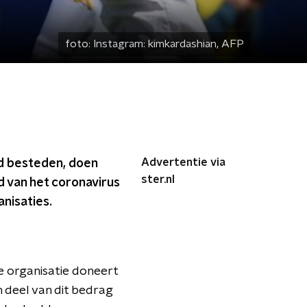
foto:
Instagram: kimkardashian, AFP
Advertentie via
ld besteden, doen
ster.nl
d van het coronavirus
anisaties.
e organisatie doneert
en deel van dit bedrag