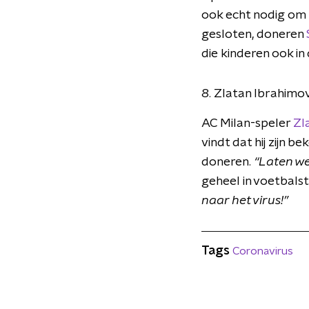
ook echt nodig om 
gesloten, doneren
die kinderen ook in 
8. Zlatan Ibrahimov
AC Milan-speler
Zl
vindt dat hij zijn 
doneren.
“Laten w
geheel in voetbalstij
naar het virus!”
Tags
Coronavirus