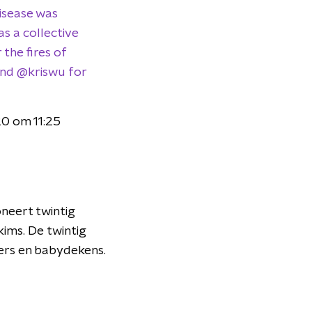
disease was
as a collective
the fires of
iend @kriswu for
20 om 11:25
neert twintig
kims. De twintig
iers en babydekens.