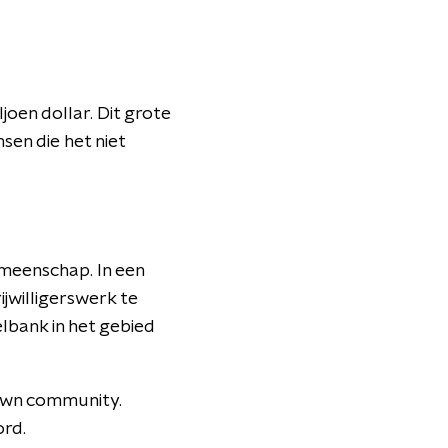
oen dollar. Dit grote
sen die het niet
emeenschap. In een
rijwilligerswerk te
lbank in het gebied
 own community.
ord.