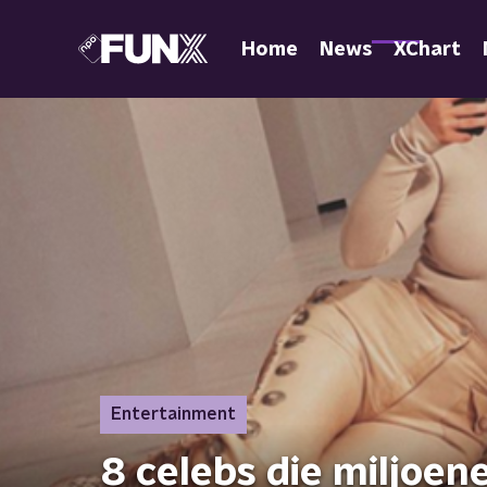
Home
News
XChart
Entertainment
8 celebs die miljoe