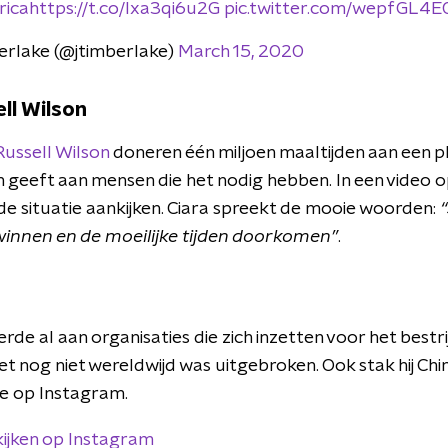
ica
https://t.co/Ixa3qi6u2G
pic.twitter.com/wepfGL4
erlake (@jtimberlake)
March 15, 2020
ell Wilson
Russell Wilson
doneren één miljoen maaltijden aan een pl
n geeft aan mensen die het nodig hebben. In een video o
de situatie aankijken. Ciara spreekt de mooie woorden:
winnen en de moeilijke tijden doorkomen”
.
de al aan organisaties die zich inzetten voor het bestri
t nog niet wereldwijd was uitgebroken. Ook stak hij Chi
je op Instagram.
kijken op Instagram