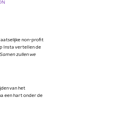
E0N
aatselijke non-profit
p Insta vertellen de
“Samen zullen we
jden van het
na een hart onder de