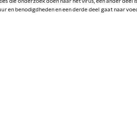
ies die onderzoek doen naar het virus, een ander deel 
ur en benodigdheden en een derde deel gaat naar voe