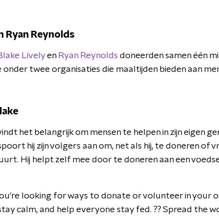
en Ryan Reynolds
Blake Lively
en
Ryan Reynolds
doneerden samen één milj
 onder twee organisaties die maaltijden bieden aan men
lake
indt het belangrijk om mensen te helpen in zijn eigen g
poort hij zijn volgers aan om, net als hij, te doneren of v
uurt. Hij helpt zelf mee door te doneren aan een voedse
you're looking for ways to donate or volunteer in your
stay calm, and help everyone stay fed. ?? Spread the w