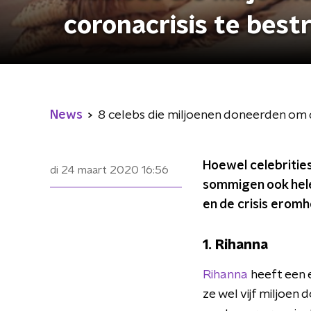
coronacrisis te best
News
8 celebs die miljoenen doneerden om d
Hoewel celebritie
di 24 maart 2020
16:56
sommigen ook hele 
en de crisis eromh
1. Rihanna
Rihanna
heeft een 
ze wel vijf miljoen