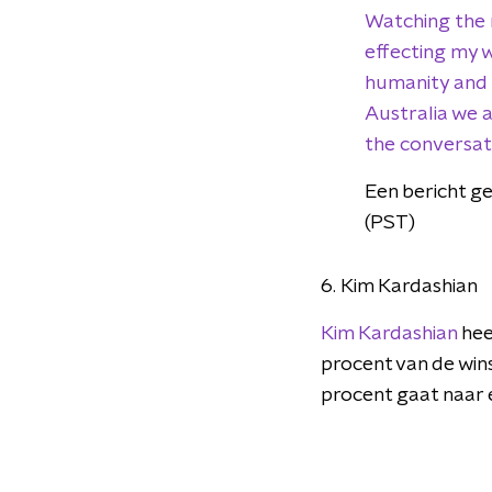
Watching the n
effecting my w
humanity and h
Australia we 
the conversat
Een bericht g
(PST)
6. Kim Kardashian
Kim Kardashian
hee
procent van de wins
procent gaat naar 