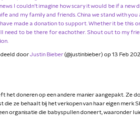
ews I couldn’t imagine how scary it would be if a new 
ife and my family and friends. China we stand with you 
ave made a donation to support. Whether it be this or 
all need to be there for eachother. Shout out to my fr
ion.
edeeld door
Justin Bieber
(@justinbieber) op 13 Feb 20
ft het doneren op een andere manier aangepakt. Ze do
t die ze behaalt bij het verkopen van haar eigen merk S
een organisatie die babyspullen doneert, waaronder lu