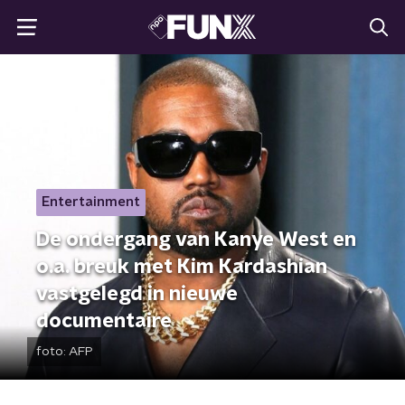
Entertainment
De ondergang van Kanye West en
o.a. breuk met Kim Kardashian
vastgelegd in nieuwe
documentaire
foto:
AFP