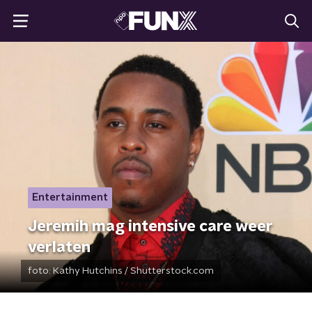
Entertainment
Jeremih mag intensive care weer
verlaten
foto:
Kathy Hutchins / Shutterstock.com