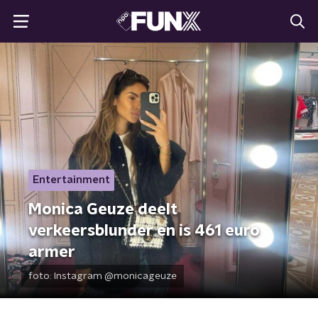
Entertainment
Monica Geuze deelt
verkeersblunder en is 461 euro
armer
foto:
Instagram @monicageuze