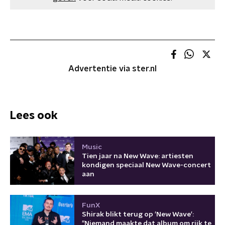
Advertentie via ster.nl
Lees ook
Music
Tien jaar na New Wave: artiesten
kondigen speciaal New Wave-concert
aan
FunX
Shirak blikt terug op 'New Wave':
"Niemand maakte dat album om rijk te