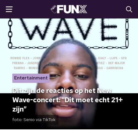
Entertainment
Dít zijn de reacties op het New
Wave-concert: "Dit moet echt 21+
zijn"
foto:
Senio via TikTok