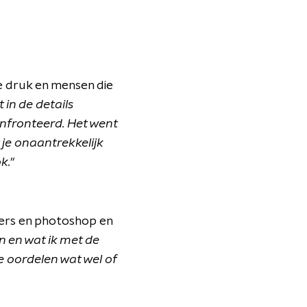
e druk en mensen die
 in de details
nfronteerd. Het went
 je onaantrekkelijk
k."
ters en photoshop en
en en wat ik met de
te oordelen wat wel of