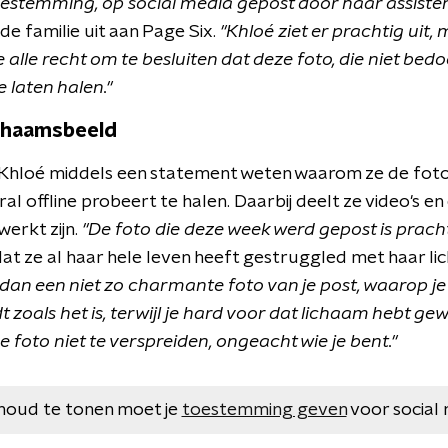
estemming, op social media gepost door haar assisten
e familie uit aan Page Six.
"Khloé ziet er prachtig uit,
 alle recht om te besluiten dat deze foto, die niet bed
te laten halen."
ichaamsbeeld
 Khloé middels een statement weten waarom ze de fot
al offline probeert te halen. Daarbij deelt ze video's en
erkt zijn.
"De foto die deze week werd gepost is pracht
dat ze al haar hele leven heeft gestruggled met haar l
n een niet zo charmante foto van je post, waarop je
oals het is, terwijl je hard voor dat lichaam hebt gewe
 foto niet te verspreiden, ongeacht wie je bent."
houd te tonen moet je
toestemming geven
voor social 