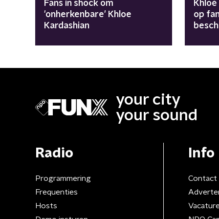
Fans in shock om
Khloé
'onherkenbare' Khloe
op fan
Kardashian
besch
your city
your sound
Radio
Info
Programmering
Contact
Frequenties
Adverte
Hosts
Vacatur