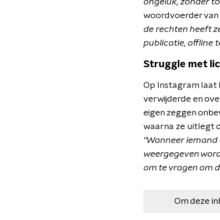
ongeluk, zonder to
woordvoerder van d
de rechten heeft ze
publicatie, offline 
Struggle met l
Op Instagram laat
verwijderde en over
eigen zeggen onbew
waarna ze uitlegt 
"Wanneer iemand da
weergegeven wordt z
om te vragen om de
Om deze in