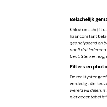
Belachelijk gem
Khloé omschrijft d
haar constant bela
geanalyseerd en b
nooit dat iedereen 
bent. Sterker nog, 
Filters en phot
De realityster gee
verdedigt die keuz
wereld wil delen, i
niet acceptabel is."