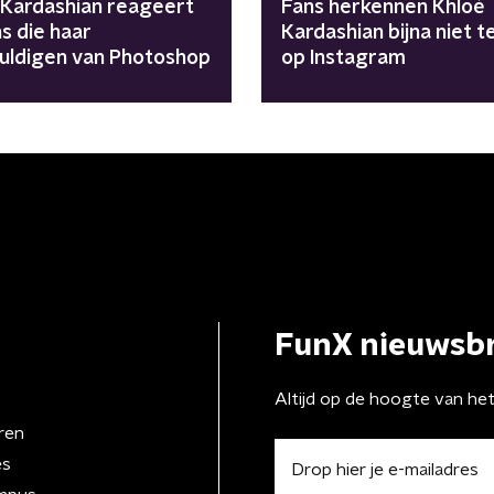
 Kardashian reageert
Fans herkennen Khloé
s die haar
Kardashian bijna niet t
uldigen van Photoshop
op Instagram
FunX nieuwsbr
Altijd op de hoogte van he
ren
es