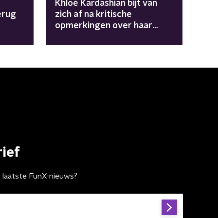
Khloé Kardashian bijt van
erug
zich af na kritische
opmerkingen over haar
'onherkenbare gezicht'
ief
t laatste FunX-nieuws?