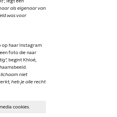
t",
legt een
 maar als eigenaar van
oeld was voor
o op haar Instagram
 een foto die naar
ig",
begint Khloé,
ichaamsbeeld.
 lichaam niet
rkt, heb je alle recht
media cookies.