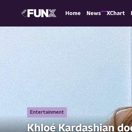
Home
News
XChart
Entertainment
Khloé Kardashian do