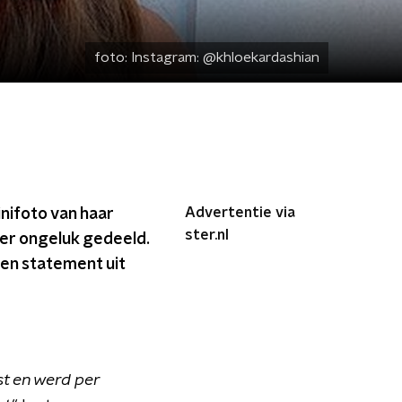
foto:
Instagram: @khloekardashian
Advertentie via
nifoto van haar
ster.nl
per ongeluk gedeeld.
 een statement uit
t en werd per