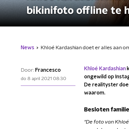
bikinifoto offline te 
News
Khloé Kardashian doet er alles aan om
Khloé Kardashian
k
Door:
Francesco
ongewild op Insta
do 8 april 2021
08:30
De realityster doet
waarom.
Besloten famili
"De foto van Khloé