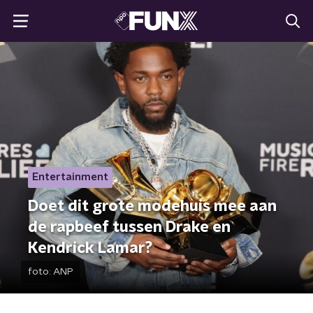
Entertainment
Doet dit grote modehuis mee aan
de rapbeef tussen Drake en
Kendrick Lamar?
foto:
ANP