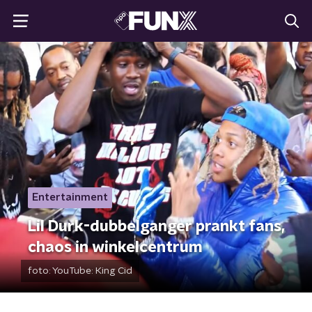
Entertainment
Lil Durk-dubbelganger prankt fans,
chaos in winkelcentrum
foto:
YouTube: King Cid