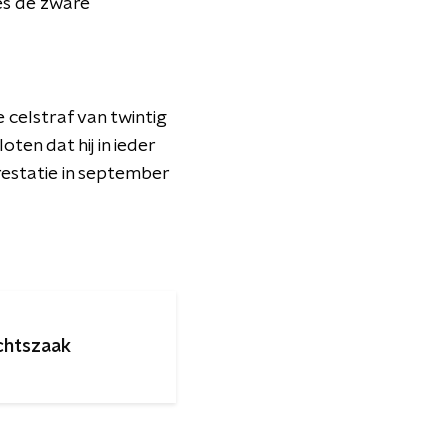
ies de zware
 celstraf van twintig
ten dat hij in ieder
rrestatie in september
echtszaak