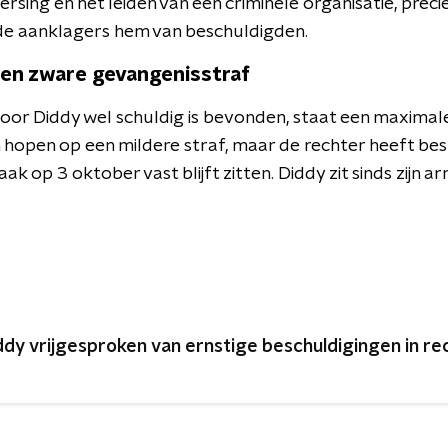
sing en het leiden van een criminele organisatie, prec
de aanklagers hem van beschuldigden.
een zware gevangenisstraf
oor Diddy wel schuldig is bevonden, staat een maximale
n hopen op een mildere straf, maar de rechter heeft beslo
ak op 3 oktober vast blijft zitten. Diddy zit sinds zijn a
ddy vrijgesproken van ernstige beschuldigingen in r