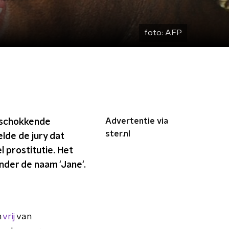
foto:
AFP
Advertentie via
en schokkende
ster.nl
lde de jury dat
 prostitutie. Het
der de naam 'Jane'.
m
vrij
van