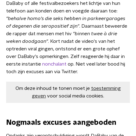
DaBaby of alle festivalbezoekers het lichtje van hun
telefoon aan konden doen en voegde daaraan toe:
"behalve homo's die seks hebben in parkeergarages
of degenen die seropositief zijn"
. Daarnaast beweerde
de rapper dat mensen met hiv
"binnen twee à drie
weken doodgaan"
. Kort nadat de video's van het
optreden viral gingen, ontstond er een grote ophef
over DaBaby's opmerkingen. Zelf reageerde hij daar in
eerste instantie
nonchalant
op. Niet veel later bood hij
toch zijn excuses aan via Twitter.
Om deze inhoud te tonen moet je
toestemming
geven
voor social media cookies.
Nogmaals excuses aangeboden
Ondanks zijn verontschuldiging wordt DaBaby van de