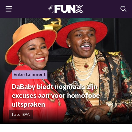
Entertainment
DaBaby biedt nogmaals zijn
excuses aan voor homofobe
uitspraken
foto:
EPA