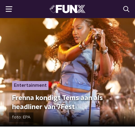
Entertainment
Frenna kondigt Tems aan als
headliner van 7Fest
foto:
EPA