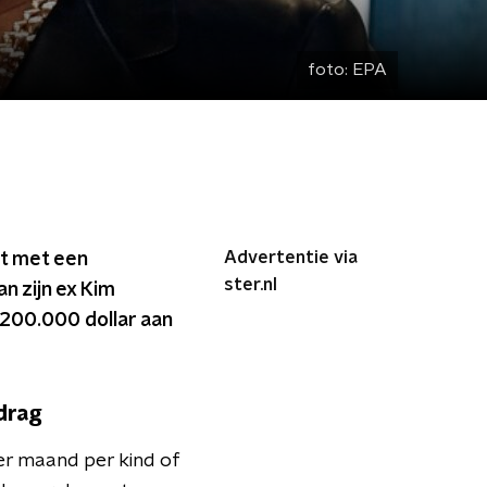
foto:
EPA
Advertentie via
at met een
ster.nl
n zijn ex Kim
 200.000 dollar aan
drag
er maand per kind of