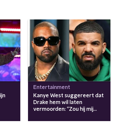
Entertainment
jn
Kanye West suggereert dat
Drake hem wil laten
vermoorden: "Zou hij mij
gen in
triple X'en?"