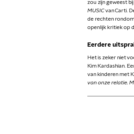
zou zijn geweest bi
MUSIC
van Carti. 
de rechten rondom 
openlijk kritiek o
Eerdere uitspra
Het is zeker niet v
Kim Kardashian. Eer
van kinderen met K
van onze relatie. 