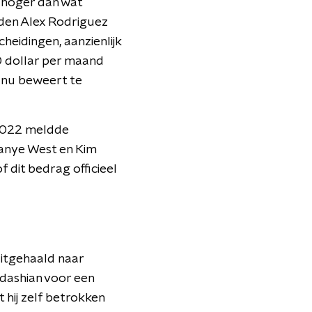
 hoger dan wat
den Alex Rodriguez
heidingen, aanzienlijk
0 dollar per maand
 nu beweert te
 2022 meldde
anye West en Kim
 dit bedrag officieel
uitgehaald naar
dashian voor een
 hij zelf betrokken