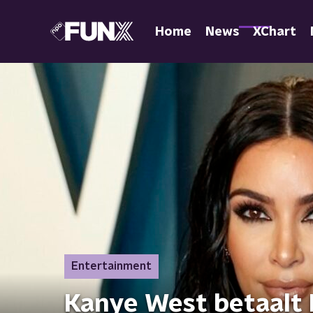
Home
News
XChart
Entertainment
Kanye West betaalt 