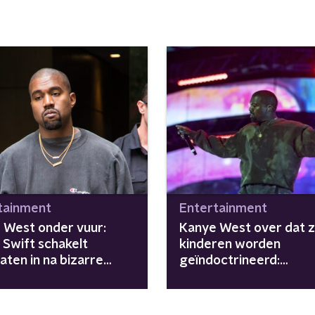
tainment
Entertainment
 West onder vuur:
Kanye West over dat zi
 Swift schakelt
kinderen worden
aten in na bizarre
geïndoctrineerd:
irade
"Terugtrekken of eindi
de gevangenis"