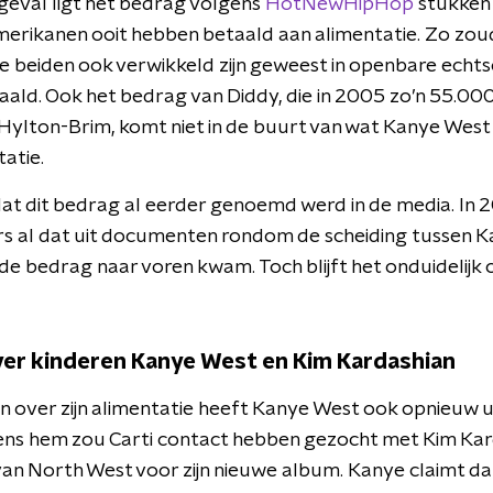
er geval ligt het bedrag volgens
HotNewHipHop
stukken
erikanen ooit hebben betaald aan alimentatie. Zo zou
ie beiden ook verwikkeld zijn geweest in openbare echtsc
ald. Ook het bedrag van Diddy, die in 2005 zo’n 55.00
Hylton-Brim, komt niet in de buurt van wat Kanye West
atie.
dat dit bedrag al eerder genoemd werd in de media. In
s al dat uit documenten rondom de scheiding tussen K
e bedrag naar voren kwam. Toch blijft het onduidelijk of
ver kinderen Kanye West en Kim Kardashian
n over zijn alimentatie heeft Kanye West ook opnieuw 
gens hem zou Carti contact hebben gezocht met Kim Kar
an North West voor zijn nieuwe album. Kanye claimt dat