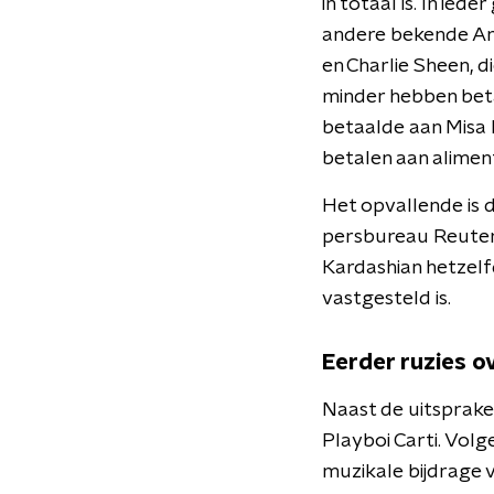
in totaal is. In ied
andere bekende Am
en Charlie Sheen, d
minder hebben beta
betaalde aan Misa 
betalen aan aliment
Het opvallende is 
persbureau Reuter
Kardashian hetzelfd
vastgesteld is.
Eerder ruzies o
Naast de uitsprake
Playboi Carti. Vol
muzikale bijdrage v