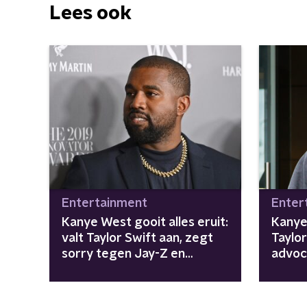
Lees ook
Entertainment
Enter
Kanye West gooit alles eruit:
Kanye
valt Taylor Swift aan, zegt
Taylor
sorry tegen Jay-Z en
advoc
onthult celebrity-affaires
sekst