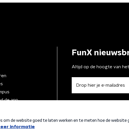
FunX nieuwsbr
Altijd op de hoogte van he
ren
es
mpus
d de app