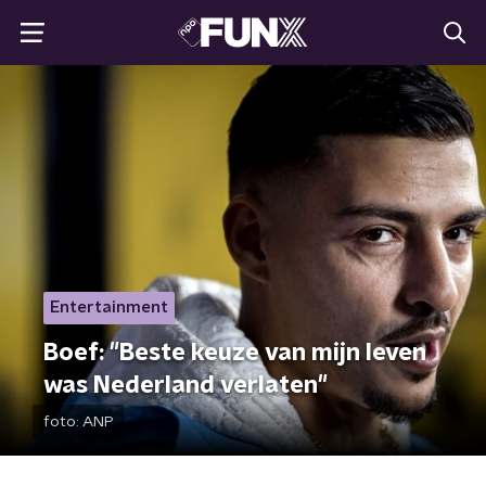
Entertainment
Boef: "Beste keuze van mijn leven
was Nederland verlaten"
foto:
ANP