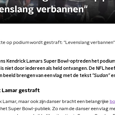
venslang verbannen"
kte op podium wordt gestraft: "Levenslang verbannen"
dens Kendrick Lamars Super Bowl-optreden het podiu
s niet door iedereen als held ontvangen. De NFL hee
in beeld brengen van een vlag met de tekst
"Sudan"
e
 Lamar gestraft
ck Lamar, maar ook zijn danser bracht een belangrijke
bo
 het Super Bowl-publiek. Zo nam de danser een vlag m