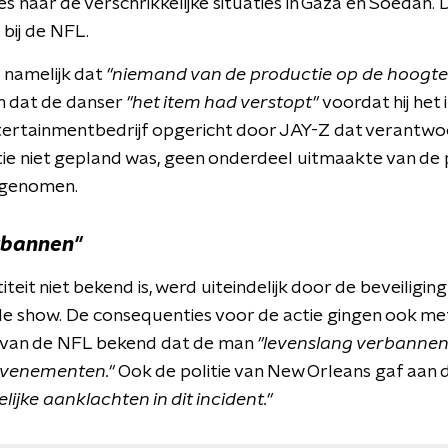
 naar de verschrikkelijke situaties in Gaza en Soedan. 
bij de NFL.
 namelijk dat
"niemand van de productie op de hoogte 
n dat de danser
"het item had verstopt"
voordat hij het
tertainmentbedrijf opgericht door JAY-Z dat verantwoo
tie niet gepland was, geen onderdeel uitmaakte van de p
egenomen.
rbannen"
iteit niet bekend is, werd uiteindelijk door de beveiligi
 de show. De consequenties voor de actie gingen ook me
 van de NFL bekend dat de man
"levenslang verbannen 
evenementen."
Ook de politie van New Orleans gaf aan d
ijke aanklachten in dit incident."