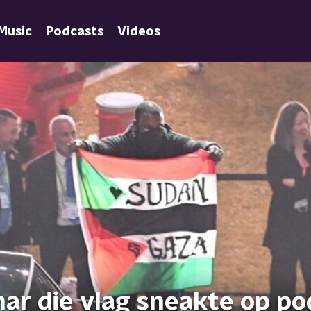
Music
Podcasts
Videos
ar die vlag sneakte op p