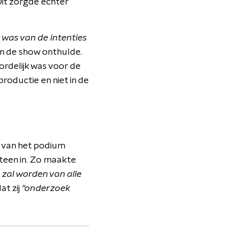
Dit zorgde echter
was van de intenties
 in de show onthulde.
rdelijk was voor de
roductie en niet in de
ng van het podium
teen in. Zo maakte
zal worden van alle
at zij
"onderzoek