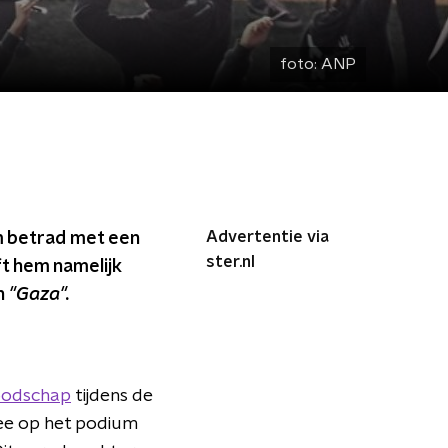
foto:
ANP
Advertentie via
m betrad met een
ster.nl
ft hem namelijk
n
"Gaza".
odschap
tijdens de
ee op het podium