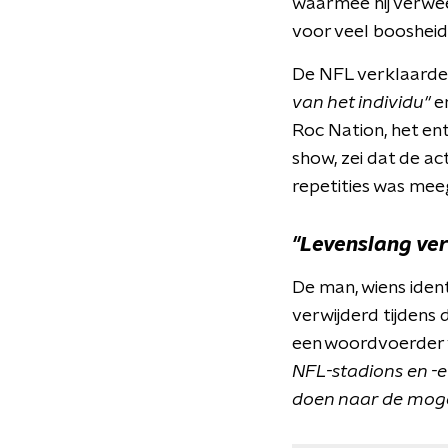
waarmee hij verwees
voor veel boosheid 
De NFL verklaarde
van het individu"
e
Roc Nation, het en
show, zei dat de ac
repetities was me
"Levenslang ve
De man, wiens ident
verwijderd tijdens
een woordvoerder
NFL-stadions en -
doen naar de mogel