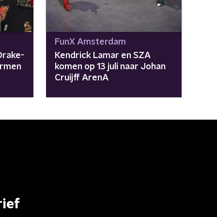
FunX Amsterdam
Drake-
Kendrick Lamar en SZA
formen
komen op 13 juli naar Johan
Cruijff ArenA
ief