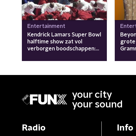
Entertainment
Enter
Kendrick Lamars Super Bowl
Beyon
halftime show zat vol
grote 
verborgen boodschappen:
Gram
deze heb je gemist
your city
your sound
Radio
Info