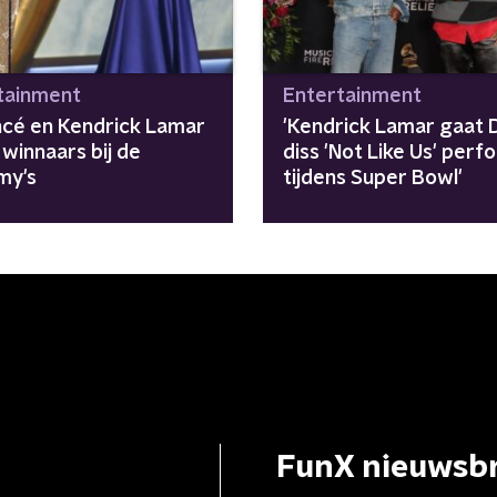
tainment
Entertainment
cé en Kendrick Lamar
'Kendrick Lamar gaat 
winnaars bij de
diss 'Not Like Us' per
my's
tijdens Super Bowl'
FunX nieuwsbr