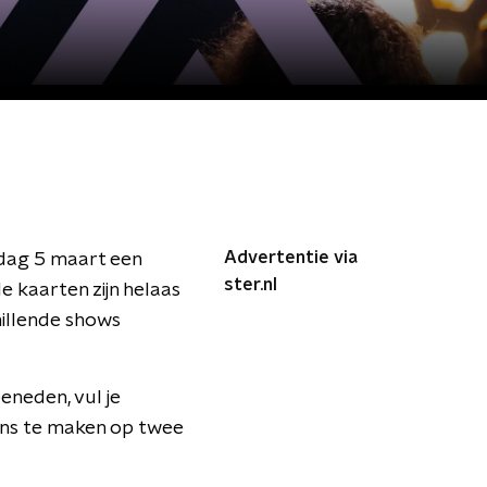
Advertentie via
dag 5 maart een
ster.nl
lle kaarten zijn helaas
hillende shows
eneden, vul je
ans te maken op twee