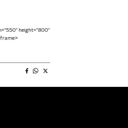
"550" height="800"
/iframe>