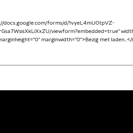
s://docs.google.com/forms/d/1vyeL4mU0tpVZ-
sa7WsisXkLiXxZU/viewform?embedded=true" width=
arginheight="0" marginwidth="0">Bezig met laden...<