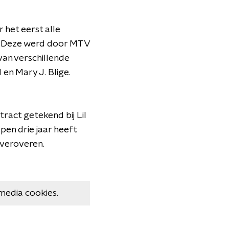
 het eerst alle
ne. Deze werd door MTV
van verschillende
en Mary J. Blige.
ract getekend bij Lil
en drie jaar heeft
 veroveren.
media cookies.