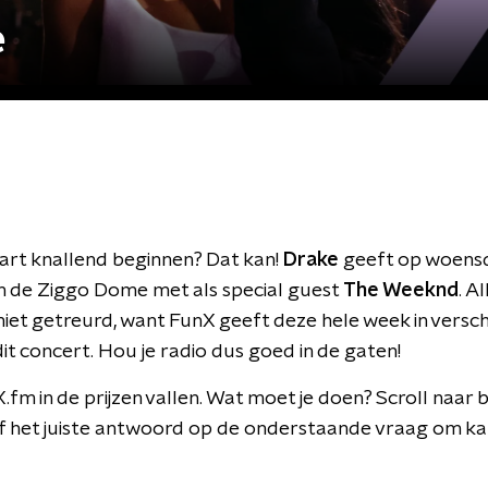
e
aart knallend beginnen? Dat kan!
Drake
geeft op woens
in de Ziggo Dome met als special guest
The Weeknd
. A
niet getreurd, want FunX geeft deze hele week in versc
t concert. Hou je radio dus goed in de gaten!
.fm in de prijzen vallen. Wat moet je doen? Scroll naar b
ef het juiste antwoord op de onderstaande vraag om k