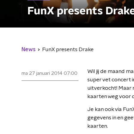
FunX presents Drak
News
FunX presents Drake
Wil jij de maand m
ma 27 januari 2014
07:00
super vet concert 
uitverkocht! Maar 
kaarten weg voor di
Je kan ook via FunX
gegevens in en ge
kaarten.