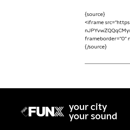
{source}
<iframe src="http
nJPYvwZQQqCMyrG
frameborder="0" m
{/source}
your city
your sound