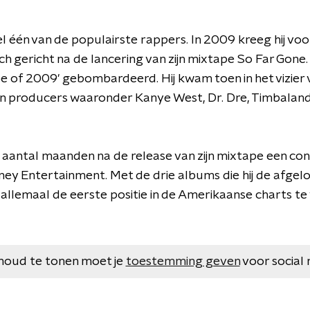
één van de populairste rappers. In 2009 kreeg hij voor
ich gericht na de lancering van zijn mixtape So Far Go
pe of 2009' gebombardeerd. Hij kwam toen in het vizier 
 producers waaronder Kanye West, Dr. Dre, Timbaland 
aantal maanden na de release van zijn mixtape een cont
y Entertainment. Met de drie albums die hij de afgelop
j allemaal de eerste positie in de Amerikaanse charts te
houd te tonen moet je
toestemming geven
voor social 