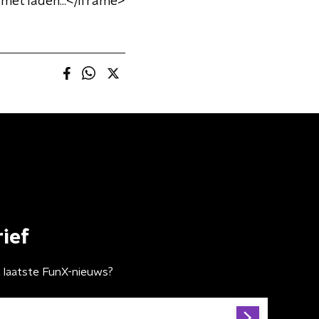
met laden...</iframe>
ief
t laatste FunX-nieuws?