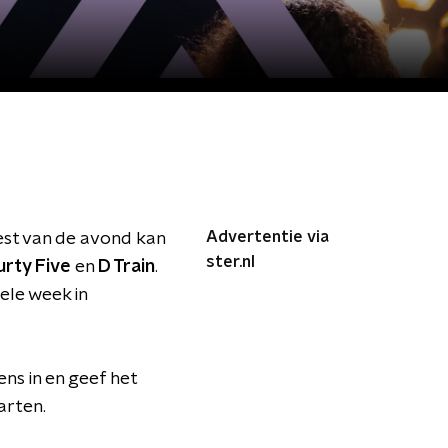
Advertentie via
st van de avond kan
ster.nl
urty Five
en
D Train
.
ele week in
ens in en geef het
arten.