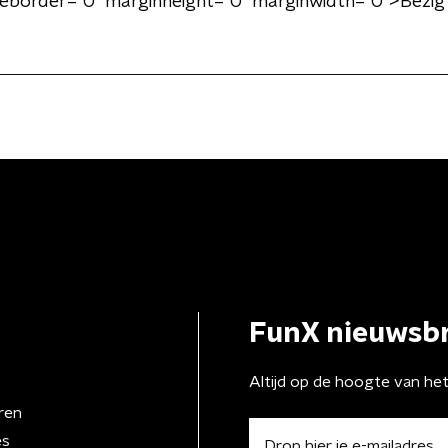
eborder="0" marginheight="0" marginwidth="0">Bezig 
FunX nieuwsbr
Altijd op de hoogte van he
ren
es