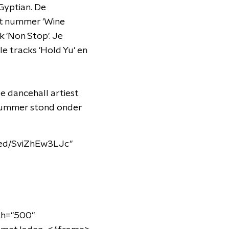
 Gyptian. De
t nummer 'Wine
 'Non Stop'. Je
 tracks 'Hold Yu' en
e dancehall artiest
 nummer stond onder
bed/SviZhEw3LJc"
h="500"