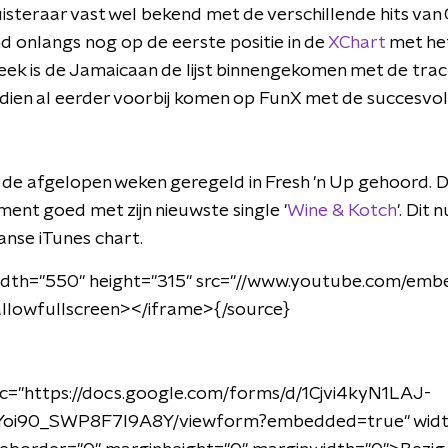
isteraar vast wel bekend met de verschillende hits van
 onlangs nog op de eerste positie in de
XChart
met he
eek is de Jamaicaan de lijst binnengekomen met de track
en al eerder voorbij komen op FunX met de succesvolle
e de afgelopen weken geregeld in Fresh 'n Up gehoord. D
ent goed met zijn nieuwste single '
Wine & Kotch
'. Dit
anse iTunes chart.
idth="550" height="315" src="//www.youtube.com/em
llowfullscreen></iframe>{/source}
rc="https://docs.google.com/forms/d/1Cjvi4kyN1LAJ-
i90_SWP8F7I9A8Y/viewform?embedded=true" widt