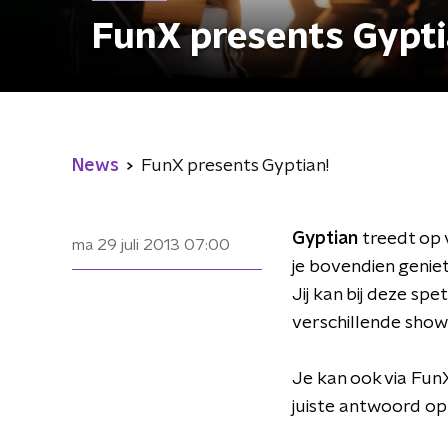
FunX presents Gypti
News
FunX presents Gyptian!
Gyptian
treedt op 
ma 29 juli 2013
07:00
je bovendien genie
Jij kan bij deze s
verschillende show
Je kan ook via FunX
juiste antwoord o