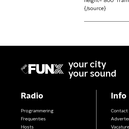
height="800" fram
{/source}
your city
your sound
Radio
Info
Programmering
Contact
Frequenties
Adverte
Hosts
Vacatur