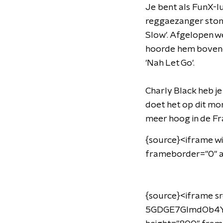
Je bent als FunX-lu
reggaezanger stond
Slow'. Afgelopen w
hoorde hem bovendi
'Nah Let Go'.
Charly Black heb j
doet het op dit mom
meer hoog in de Fr
{source}<iframe w
frameborder="0" a
{source}<iframe s
5GDGE7GlmdOb4Yo