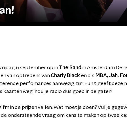
an!
vrijdag 6 september op in
The Sand
in Amsterdam.De re
ten van optredens van
Charly Black
en dj's
MBA, Jah, Fo
petterende perfomances aanwezig zijn! FunX geeft deze h
s kaarten weg; hou je radio dus goed in de gaten!
.fm in de prijzen vallen. Wat moet je doen? Vul je gegev
p de onderstaande vraag om kans te maken op twee ka