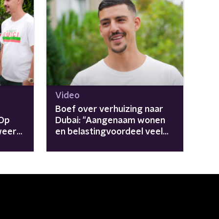
Video
Boef over verhuizing naar
"Op
Dubai: "Aangenaam wonen
 weer
en belastingvoordeel veel
beter dan hier"