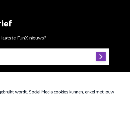
ief
t laatste FunX-nieuws?
Cookiebeleid