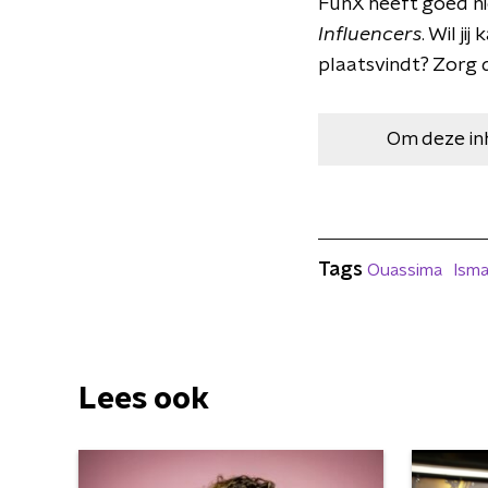
FunX heeft goed ni
Influencers
. Wil j
plaatsvindt? Zorg 
Om deze in
Tags
Ouassima
Isma
Lees ook