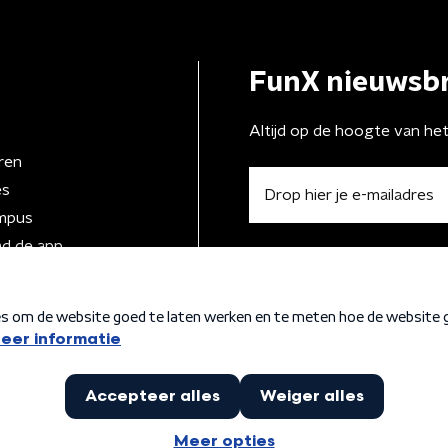
FunX nieuwsbr
Altijd op de hoogte van he
ren
es
mpus
d de app