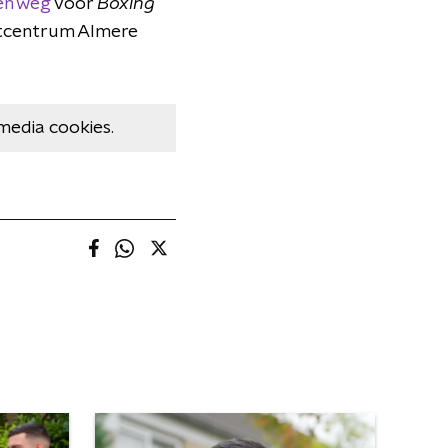
en weg
voor
Boxing
ortcentrum Almere
media cookies.