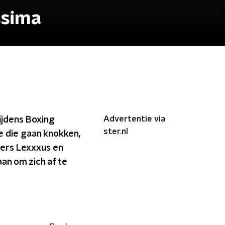
ssima
Advertentie via
ijdens Boxing
ster.nl
ee die gaan knokken,
pers Lexxxus en
an om zich af te