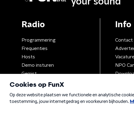
your sound
Radio
Info
Programmering
Contact
Frequenties
Adverte
Hosts
Vacatur
Demo insturen
NPO Ca
Gemist
Downloa
Algemene voorwaarden
Privacybeleid