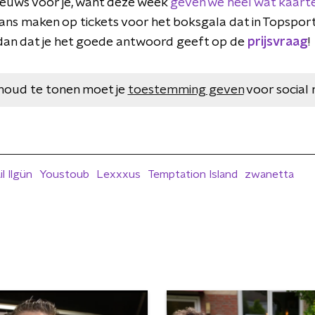
euws voor je, want deze week
geven we heel wat kaart
ij kans maken op tickets voor het boksgala dat in Topsp
dan dat je het goede antwoord geeft op de
prijsvraag
!
houd te tonen moet je
toestemming geven
voor social 
il Ilgün
Youstoub
Lexxxus
Temptation Island
zwanetta