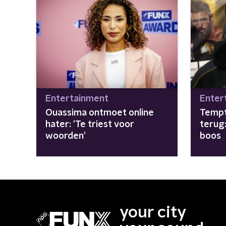
Entertainment
Enter
Ouassima ontmoet online
Tempt
hater: 'Te triest voor
terug
woorden'
boos
your city