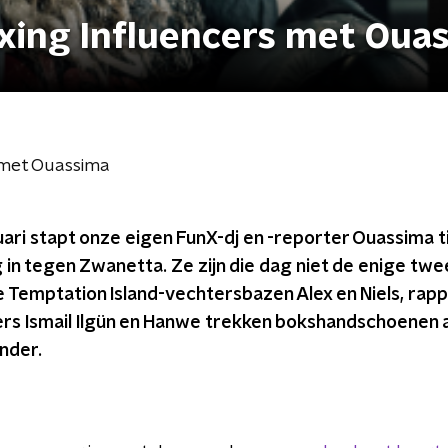
xing Influencers met Oua
 met Ouassima
uari stapt onze eigen FunX-dj en -reporter Ouassima t
g in tegen Zwanetta. Ze zijn die dag niet de enige tw
 Temptation Island-vechtersbazen Alex en Niels, rap
ers Ismail Ilgün en Hanwe trekken bokshandschoenen a
nder.