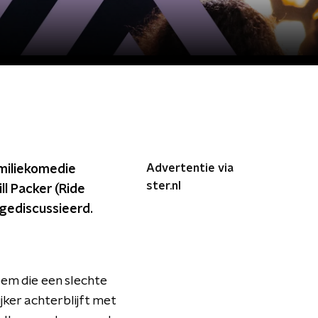
Advertentie via
amiliekomedie
ster.nl
l Packer (Ride
 gediscussieerd.
em die een slechte
ijker achterblijft met