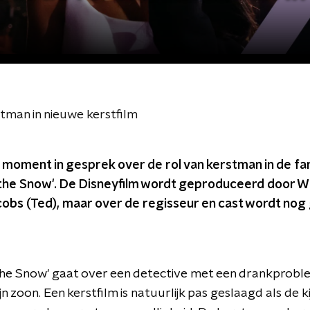
rstman in nieuwe kerstfilm
it moment in gesprek over de rol van kerstman in de f
the Snow'. De Disneyfilm wordt geproduceerd door Wil
obs (Ted), maar over de regisseur en cast wordt nog
he Snow' gaat over een detective met een drankproble
jn zoon. Een kerstfilm is natuurlijk pas geslaagd als de k