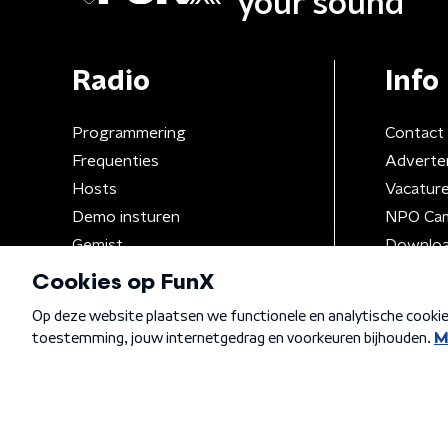
your sound
Radio
Info
Programmering
Contact
Frequenties
Adverte
Hosts
Vacatur
Demo insturen
NPO Ca
Gemist
Downloa
Algemene voorwaarden
Privacybeleid