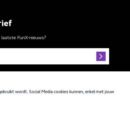
ief
t laatste FunX-nieuws?
Cookiebeleid