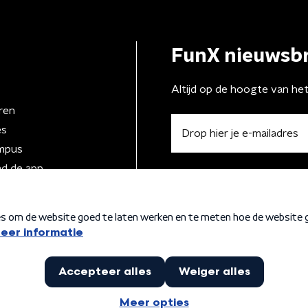
FunX nieuwsbr
Altijd op de hoogte van he
ren
es
mpus
d de app