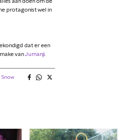
 alles aan doen om de
e protagonist wel in
ekondigd dat er een
remake van
Jumanji
.
e Snow