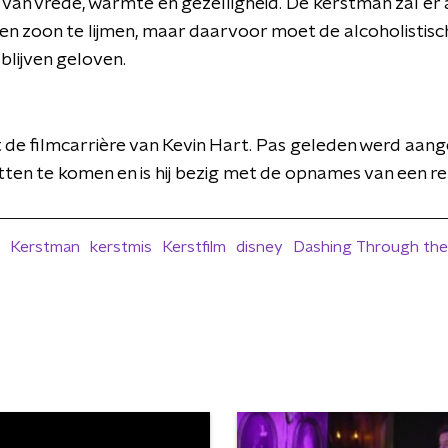
 van vrede, warmte en gezelligheid. De kerstman zal er
en zoon te lijmen, maar daarvoor moet de alcoholistisch
blijven geloven.
de filmcarrière van Kevin Hart. Pas geleden werd aang
tten te komen en is hij bezig met de opnames van een 
Kerstman
kerstmis
Kerstfilm
disney
Dashing Through th