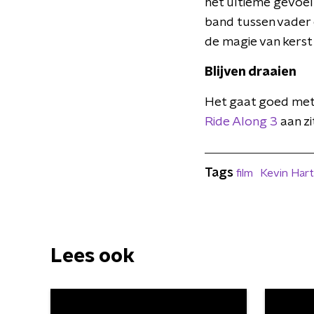
het ultieme gevoel
band tussen vader 
de magie van kerst 
Blijven draaien
Het gaat goed met 
Ride Along 3
aan zi
Tags
film
Kevin Hart
Lees ook