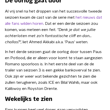
De oorlog gaat door
Al vrij snel na het droppen van het succesvolle tweede
seizoen kwam de cast van de serie met
het nieuws dat
alle fans wilden horen
. Dat er een derde seizoen zou
komen, was meteen een feit.
"Denk je dat we jullie
achterlaten met zo'n fantastische cliff en dan...
challas?",
liet Ahmed Akkabi a.k.a. 'Paus' weten.
In het derde seizoen gaat de oorlog door tussen Paus
en Potlood, die er alleen voor komt te staan aangezien
Romano spoorloos is. In het eerste deel van de de
trailer van seizoen 3 is een gekke bankoverval te zien.
Ook zijn er weer wat bekende gezichten te zien die
zullen terugkeren, zoals ICE en Bilal Wahib, maar ook
Kalibwoy en Royston Drente.
Wekelijks te zien
Fans kunnen heel veel dopes gaan verwachten.