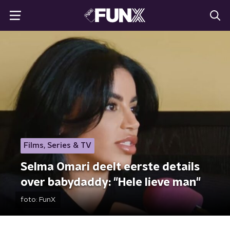
Films, Series & TV
Selma Omari deelt eerste details
over babydaddy: "Hele lieve man"
foto:
FunX