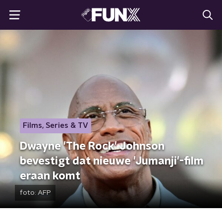
Films, Series & TV
Dwayne 'The Rock' Johnson
bevestigt dat nieuwe 'Jumanji'-film
eraan komt
foto:
AFP