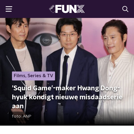
Films, Series & TV
'Squid Game'-maker Hwang Dong-
hyuk kondigt nieuwe misdaadserie
aan
foto:
ANP