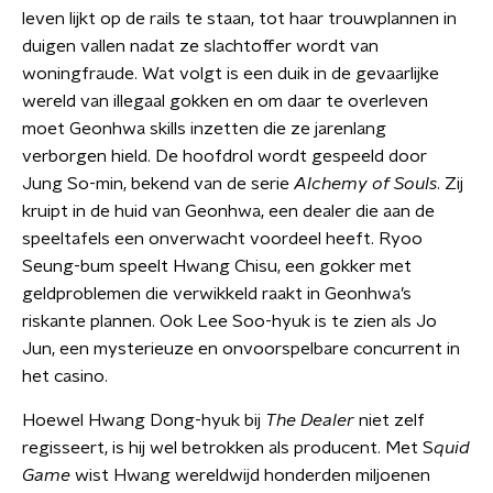
leven lijkt op de rails te staan, tot haar trouwplannen in
duigen vallen nadat ze slachtoffer wordt van
woningfraude. Wat volgt is een duik in de gevaarlijke
wereld van illegaal gokken en om daar te overleven
moet Geonhwa skills inzetten die ze jarenlang
verborgen hield. De hoofdrol wordt gespeeld door
Jung So-min, bekend van de serie
Alchemy of Souls
. Zij
kruipt in de huid van Geonhwa, een dealer die aan de
speeltafels een onverwacht voordeel heeft. Ryoo
Seung-bum speelt Hwang Chisu, een gokker met
geldproblemen die verwikkeld raakt in Geonhwa’s
riskante plannen. Ook Lee Soo-hyuk is te zien als Jo
Jun, een mysterieuze en onvoorspelbare concurrent in
het casino.
Hoewel Hwang Dong-hyuk bij
The Dealer
niet zelf
regisseert, is hij wel betrokken als producent. Met S
quid
Game
wist Hwang wereldwijd honderden miljoenen