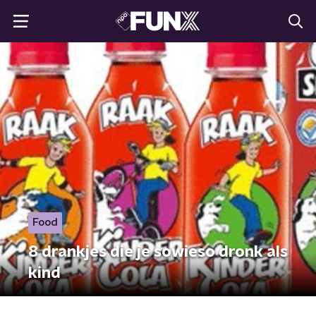
Food
8 drankjes die je sowieso dronk als
kind