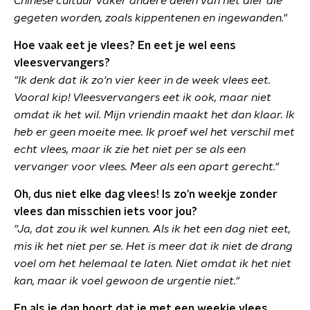
Chinese cultuur vaker andere delen van het dier die
gegeten worden, zoals kippentenen en ingewanden."
Hoe vaak eet je vlees? En eet je wel eens
vleesvervangers?
"Ik denk dat ik zo'n vier keer in de week vlees eet.
Vooral kip! Vleesvervangers eet ik ook, maa
r niet
omdat ik het wil. Mijn vriendin maakt het dan klaar. Ik
heb er geen moeite mee. Ik proef wel het verschil met
echt vlees, maar ik zie het niet per se als een
vervanger voor vlees. Meer als een apart gerecht.
"
Oh, dus niet elke dag vlees! Is zo'n weekje zonder
vlees dan misschien iets voor jou?
"Ja, dat zou ik wel kunnen. Als ik het een dag niet eet,
mis ik het niet per se. Het is meer dat ik niet de drang
voel om het helemaal te laten. Niet omdat ik het niet
kan, maar ik voel gewoon de urgentie niet."
En als je dan hoort dat je met een weekje vlees