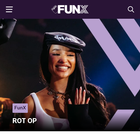
FunX
ROT OP