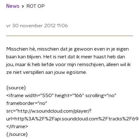
News
ROT OP
vr 30 november 2012
11:06
Misschien hè, misschien dat je gewoon even in je eigen
baan kan blijven. Het is niet dat ik meer haast heb dan
jou, maar ik heb liefde voor mijn remschijven, alleen wil ik
ze niet verspillen aan jouw egoïsme.
{source}
<
iframe width="550" height="166" scrolling="no"
frameborder="no"
src="http://w.soundcloud.com/player/?
url=http%3A%2F%2Fapi.soundcloud.com%2Ftracks%2F6
<
/iframe
>
{/source}